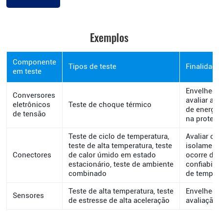
Exemplos
Componente
Tipos de teste
Finalidad
em teste
Envelheci
Conversores
avaliar a 
eletrônicos
Teste de choque térmico
de energi
de tensão
na proteç
Teste de ciclo de temperatura,
Avaliar 
teste de alta temperatura, teste
isolament
Conectores
de calor úmido em estado
ocorre de
estacionário, teste de ambiente
confiabil
combinado
de temper
Teste de alta temperatura, teste
Envelheci
Sensores
de estresse de alta aceleração
avaliação 