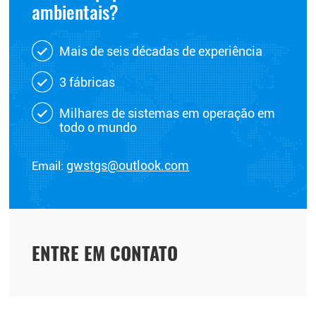
ambientais?
Mais de seis décadas de experiência
3 fábricas
Milhares de sistemas em operação em
todo o mundo
Email:
gwstgs@outlook.com
ENTRE EM CONTATO