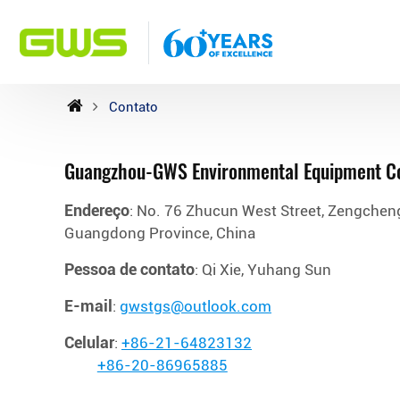
Contato
Guangzhou-GWS Environmental Equipment Co.
Endereço
: No. 76 Zhucun West Street, Zengcheng
Guangdong Province, China
Pessoa de contato
: Qi Xie, Yuhang Sun
E-mail
:
gwstgs@outlook.com
Celular
:
+86-21-64823132
+86-20-86965885