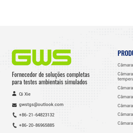
PROD
Câmara 
Fornecedor de soluções completas
Câmara 
tempera
para testes ambientais simulados
Câmara 
Qi Xie
Câmara 
gwstgs@outlook.com
Câmara 
Câmaras
+86-21-64823132
Câmara
+86-20-86965885