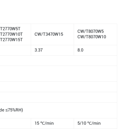
T2770W5T
CW/T8070W5
T2770W10T
CW/T3470W15
CW/T8070W10
T2770W15T
3.37
8.0
ade ≤75%RH)
15 ℃/min
5/10 ℃/min