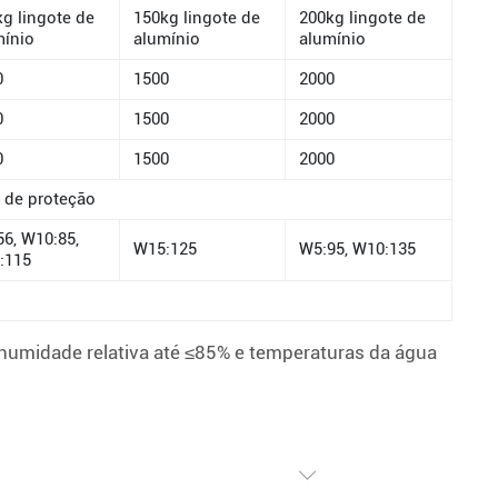
g lingote de
150kg lingote de
200kg lingote de
mínio
alumínio
alumínio
0
1500
2000
0
1500
2000
0
1500
2000
o de proteção
6, W10:85,
W15:125
W5:95, W10:135
:115
umidade relativa até ≤85% e temperaturas da água