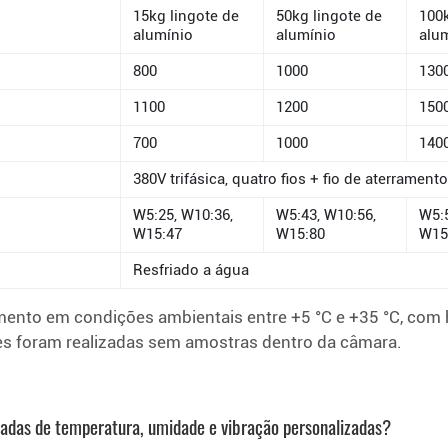
15kg lingote de
50kg lingote de
100k
alumínio
alumínio
alu
800
1000
130
1100
1200
150
700
1000
140
380V trifásica, quatro fios + fio de aterrament
W5:25, W10:36,
W5:43, W10:56,
W5:5
W15:47
W15:80
W15
Resfriado a água
nto em condições ambientais entre +5 °C e +35 °C, com h
ões foram realizadas sem amostras dentro da câmara.
das de temperatura, umidade e vibração personalizadas?