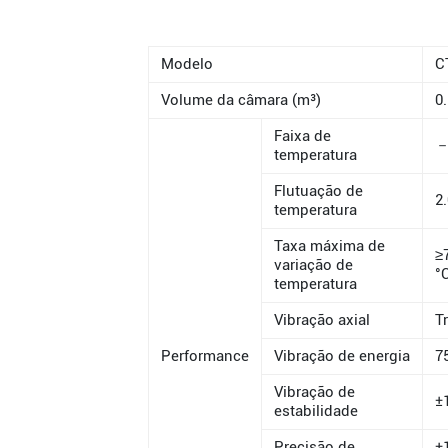
Modelo
C
Volume da câmara (m³)
0
Faixa de
－
temperatura
Flutuação de
2
temperatura
Taxa máxima de
≥
variação de
°
temperatura
Vibração axial
T
Performance
Vibração de energia
7
Vibração de
±
estabilidade
Precisão de
±