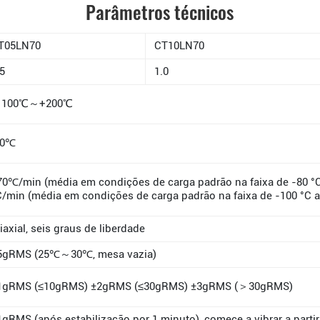
Parâmetros técnicos
T05LN70
CT10LN70
.5
1.0
100℃～+200℃
.0℃
70℃/min (média em condições de carga padrão na faixa de -80 °C 
C/min (média em condições de carga padrão na faixa de -100 °C a
riaxial, seis graus de liberdade
5gRMS (25℃～30℃, mesa vazia)
1gRMS (≤10gRMS) ±2gRMS (≤30gRMS) ±3gRMS (＞30gRMS)
1gRMS (após estabilização por 1 minuto), comece a vibrar a part