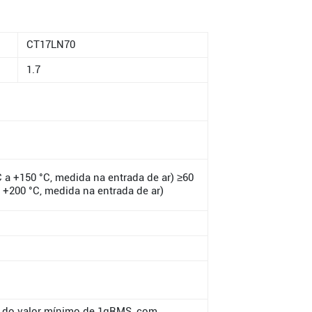
CT17LN70
1.7
a +150 °C, medida na entrada de ar) ≥60
 +200 °C, medida na entrada de ar)
ir do valor mínimo de 1gRMS, com