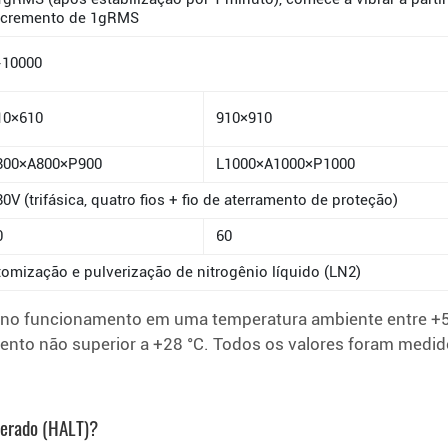
ncremento de 1gRMS
-10000
10×610
910×910
800×A800×P900
L1000×A1000×P1000
80V (trifásica, quatro fios + fio de aterramento de proteção)
0
60
tomização e pulverização de nitrogênio líquido (LN2)
 funcionamento em uma temperatura ambiente entre +5 °
ento não superior a +28 °C. Todos os valores foram medi
elerado (HALT)?