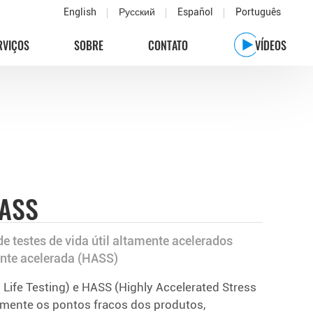
English
Русский
Español
Português
RVIÇOS
SOBRE
CONTATO
VÍDEOS
HASS
 testes de vida útil altamente acelerados
ente acelerada (HASS)
Life Testing) e HASS (Highly Accelerated Stress
amente os pontos fracos dos produtos,