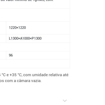
1220×1220
L1300×A1000×P1300
96
C e +35 °C, com umidade relativa até
dos com a câmara vazia.