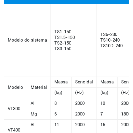
TS1-150
TS6-230
TS1.5-150
Modelo do sistema
TS10-240
TS2-150
TS10D-240
TS3-150
Massa
Senoidal
Massa
Senoi
Modelo
Material
(kg)
(Hz)
(kg)
(Hz)
Al
8
2000
10
2000
VT300
Mg
6
2000
7
1800
Al
11
2000
16
2000
VT400