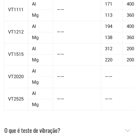
Al
171
400
VT1111
——
Mg
113
360
Al
194
400
VT1212
——
Mg
138
360
Al
312
200
VT1515
——
Mg
220
200
Al
VT2020
——
——
Mg
Al
VT2525
——
——
Mg
O que é teste de vibração?